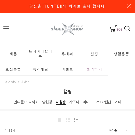
(0)
트레이너발리
새총
후레쉬
캠핑
생활용품
송
호신용품
특가세일
이벤트
문의하기
홈
캠핑
나침반
캠핑
멀티툴/드라이버
망원경
나침반
샤프너
비너
도끼/야전삽
기타
전체
3
개