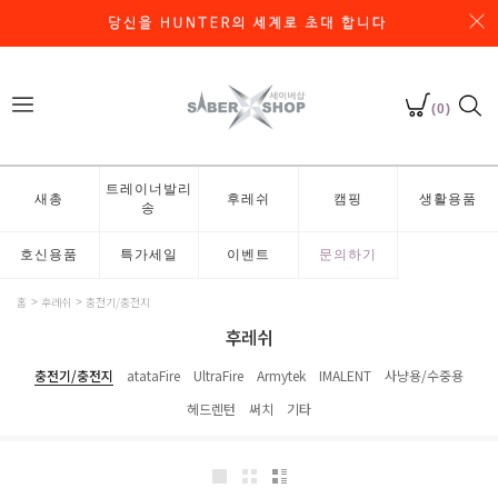
(0)
트레이너발리
새총
후레쉬
캠핑
생활용품
송
호신용품
특가세일
이벤트
문의하기
홈
후레쉬
충전기/충전지
후레쉬
충전기/충전지
atataFire
UltraFire
Armytek
IMALENT
사냥용/수중용
헤드렌턴
써치
기타