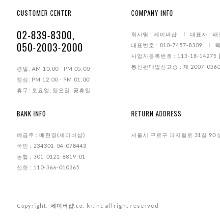
CUSTOMER CENTER
COMPANY INFO
02-839-8300,
회사명 : 세이버샵
대표자 : 
050-2003-2000
대표번호 : 010-7457-8309
팩
사업자등록번호 : 113-18-14275
통신판매업신고증 : 제 2007-0360
평일: AM 10:00 - PM 05:00
점심: PM 12:00 - PM 01:00
휴무: 토요일, 일요일, 공휴일
BANK INFO
RETURN ADDRESS
예금주 : 배현경(세이버샵)
서울시 구로구 디지털로 31길 90 
국민 : 234301-04-078443
농협 : 301-0121-8819-01
신한 : 110-366-010365
Copyright.
세이버샵
.co. kr.lnc all right reserved