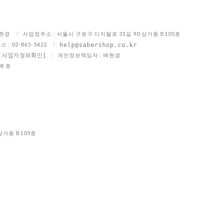
배현경
사업장주소 : 서울시 구로구 디지털로 31길 90 상가동 B105호
스 : 02-865-5422
help@sabershop.co.kr
개인정보책임자 : 배현경
[사업자정보확인]
8 호
상가동 B105호