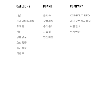
CATEGORY
BOARD
COMPANY
새총
문의하기
COMPANY INFO
트레이너발리송
상품리뷰
개인정보처리방침
후레쉬
수리문의
이용안내
캠핑
자료실
이용약관
생활용품
협찬지원
호신용품
특가상품
이벤트