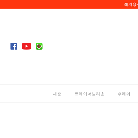
새총
트레이너발리송
후레쉬